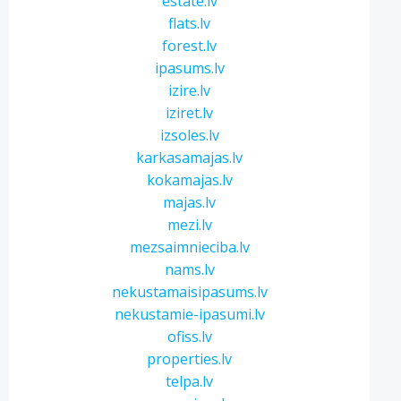
estate.lv
flats.lv
forest.lv
ipasums.lv
izire.lv
iziret.lv
izsoles.lv
karkasamajas.lv
kokamajas.lv
majas.lv
mezi.lv
mezsaimnieciba.lv
nams.lv
nekustamaisipasums.lv
nekustamie-ipasumi.lv
ofiss.lv
properties.lv
telpa.lv