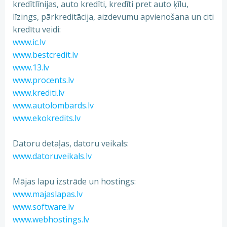
kredītlīnijas, auto kredīti, kredīti pret auto ķīlu,
līzings, pārkreditācija, aizdevumu apvienošana un citi
kredītu veidi:
www.ic.lv
www.bestcredit.lv
www.13.lv
www.procents.lv
www.krediti.lv
www.autolombards.lv
www.ekokredits.lv
Datoru detaļas, datoru veikals:
www.datoruveikals.lv
Mājas lapu izstrāde un hostings:
www.majaslapas.lv
www.software.lv
www.webhostings.lv