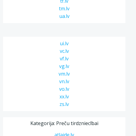
tf.lv
tm.lv
ua.lv
ui.lv
vc.lv
vf.lv
vg.lv
vm.lv
vn.lv
vo.lv
xx.lv
zs.lv
Kategorija: Preču tirdzniecībai
atlaide.lv