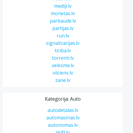
mediji.lv
monetas.lv
parbaude.lv
partijas.lv
run.lv
signalizacijas.lv
ticiba.lv
torrenti.lv
veiksme.lv
vilciens.lv
zane.lv
Kategorija: Auto
autodetalas.lv
automasinas.lv
autonomas.lv
drift.lv