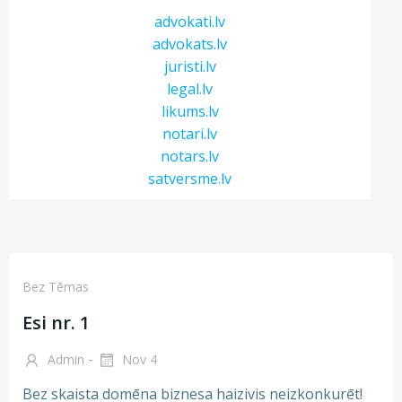
advokati.lv
advokats.lv
juristi.lv
legal.lv
likums.lv
notari.lv
notars.lv
satversme.lv
Bez Tēmas
Esi nr. 1
-
Admin
Nov 4
Bez skaista domēna biznesa haizivis neizkonkurēt!