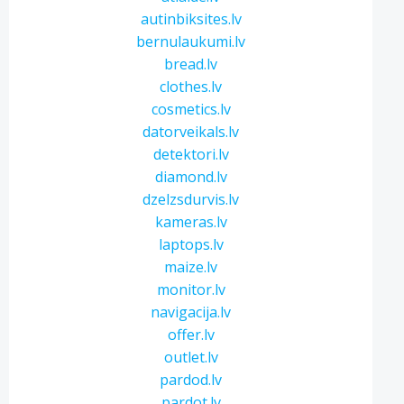
autinbiksites.lv
bernulaukumi.lv
bread.lv
clothes.lv
cosmetics.lv
datorveikals.lv
detektori.lv
diamond.lv
dzelzsdurvis.lv
kameras.lv
laptops.lv
maize.lv
monitor.lv
navigacija.lv
offer.lv
outlet.lv
pardod.lv
pardot.lv