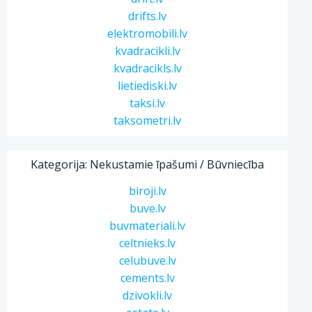
drifts.lv
elektromobili.lv
kvadracikli.lv
kvadracikls.lv
lietiediski.lv
taksi.lv
taksometri.lv
Kategorija: Nekustamie īpašumi / Būvniecība
biroji.lv
buve.lv
buvmateriali.lv
celtnieks.lv
celubuve.lv
cements.lv
dzivokli.lv