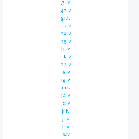
gl.lv
gn.lv
gr.lv
ha.lv
hb.lv
hg.lv
hj.lv
hk.lv
hn.lv
ia.lv
ig.lv
im.lv
jb.lv
jd.lv
jf.lv
ji.lv
jl.lv
js.lv