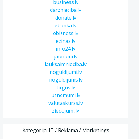
business.lv
darznieciba.lv
donate.lv
ebanka.lv
ebizness.lv
ezinas.lv
info24.lv
jaunumi.lv
lauksaimnieciba.lv
noguldijumi.lv
noguldijums.lv
tirgus.lv
uznemumi.lv
valutaskurss.lv
ziedojumi.lv
Kategorija: IT / Reklāma / Mārketings