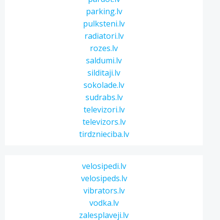
parking.lv
pulksteni.lv
radiatori.lv
rozes.lv
saldumi.lv
silditaji.lv
sokolade.lv
sudrabs.lv
televizori.lv
televizors.lv
tirdznieciba.lv
velosipedi.lv
velosipeds.lv
vibrators.lv
vodka.lv
zalesplaveji.lv