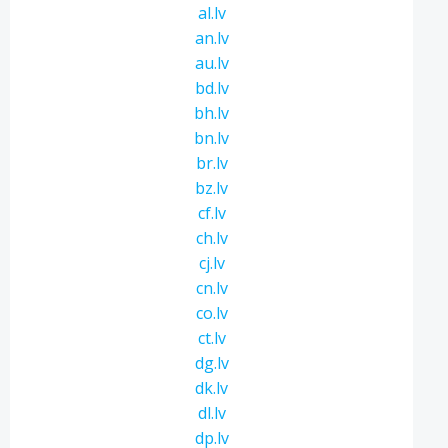
al.lv
an.lv
au.lv
bd.lv
bh.lv
bn.lv
br.lv
bz.lv
cf.lv
ch.lv
cj.lv
cn.lv
co.lv
ct.lv
dg.lv
dk.lv
dl.lv
dp.lv