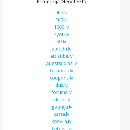
Kategorija: Nenoteikta
007.lv
100.lv
1000.lv
4you.lv
50.lv
atdodu.lv
attistiba.lv
augstskolas.lv
baznicas.lv
coupons.lv
dus.lv
forums.lv
idejas.lv
igaunija.lv
karte.lv
krievija.lv
lietuva.lv