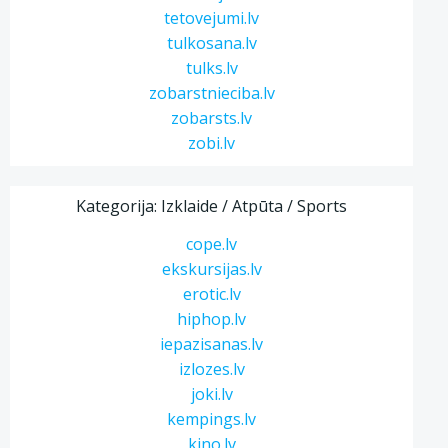
tetovejumi.lv
tulkosana.lv
tulks.lv
zobarstnieciba.lv
zobarsts.lv
zobi.lv
Kategorija: Izklaide / Atpūta / Sports
cope.lv
ekskursijas.lv
erotic.lv
hiphop.lv
iepazisanas.lv
izlozes.lv
joki.lv
kempings.lv
kino.lv